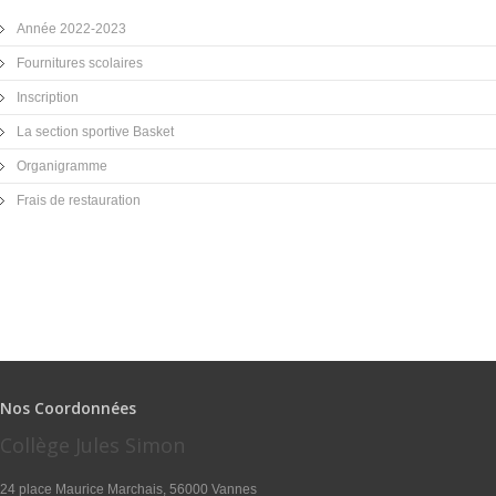
Année 2022-2023
Fournitures scolaires
Inscription
La section sportive Basket
Organigramme
Frais de restauration
Nos Coordonnées
Collège Jules Simon
24 place Maurice Marchais, 56000 Vannes