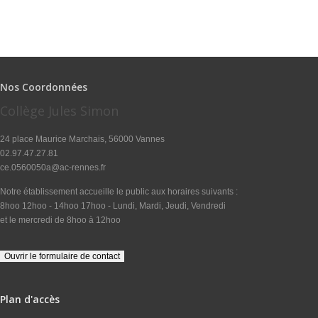
Nos Coordonnées
Collège Jules Simon
24 place Maurice Marchais, 56000 Vannes
02.97.47.27.81
ce.0560050a@ac-rennes.fr
Notre établissement accueille le public aux horaires suivants :
8hoo 12hoo - 14hoo 17hoo - Lundi, Mardi, Jeudi, Vendredi
et le mercredi de 8hoo à 12hoo
Plan d'accès