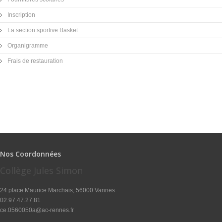
Inscription
La section sportive Basket
Organigramme
Frais de restauration
Nos Coordonnées
Collège Jules Simon
24 place Maurice Marchais, 56000 Vannes
02.97.47.27.81
ce.0560050a@ac-rennes.fr