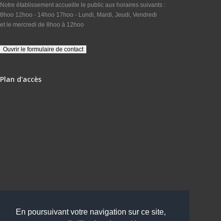
Notre établissement accueille le public aux horaires suivants :
8hoo 12hoo - 14hoo 17hoo - Lundi, Mardi, Jeudi, Vendredi
et le mercredi de 8hoo à 12hoo
Plan d'accès
En poursuivant votre navigation sur ce site,