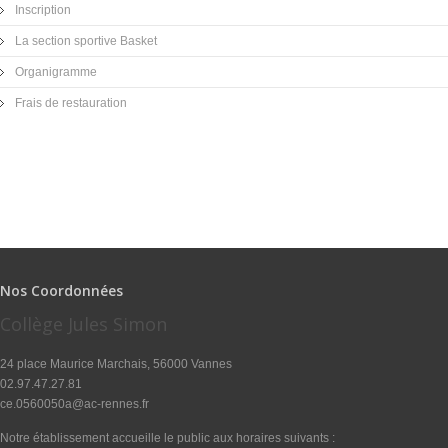
Inscription
La section sportive Basket
Organigramme
Frais de restauration
Nos Coordonnées
Collège Jules Simon
24 place Maurice Marchais, 56000 Vannes
02.97.47.27.81
ce.0560050a@ac-rennes.fr
Notre établissement accueille le public aux horaires suivants :