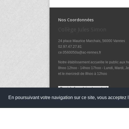
Nos Coordonnées
Collège Jules Simon
24 place Maurice Marchais, 56000 Vannes
02.97.47.27.81
ce.0560050a@ac-rennes.fr
Notre établissement accueille le public aux ho
8hoo 12hoo - 14hoo 17hoo - Lundi, Mardi, Je
et le mercredi de 8hoo à 12hoo
En poursuivant votre navigation sur ce site, vous acceptez l'