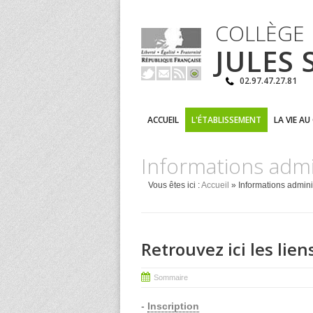
COLLÈGE
JULES
02.97.47.27.81
ACCUEIL
L'ÉTABLISSEMENT
LA VIE AU
Informations admi
Vous êtes ici :
Accueil
» Informations admini
Retrouvez ici les lien
Sommaire
-
Inscription