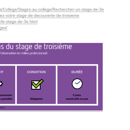
es/College/Stages-au-college/Rechercher-un-stage-de-3e
ouvez-votre-stage-de-decouverte-de-troisieme
/le-stage-de-3e.html
ges/