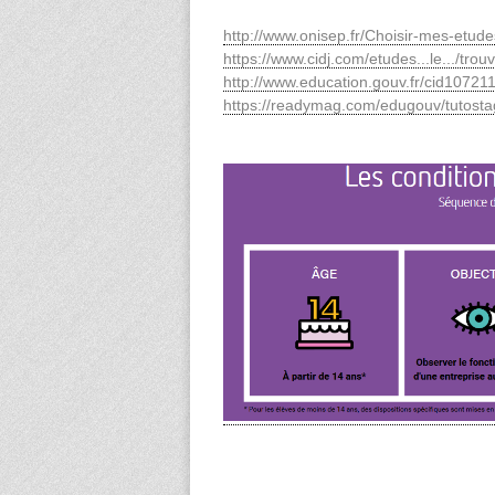
http://www.onisep.fr/Choisir-mes-etud
https://www.cidj.com/etudes...le.../tr
http://www.education.gouv.fr/cid107211
https://readymag.com/edugouv/tutosta