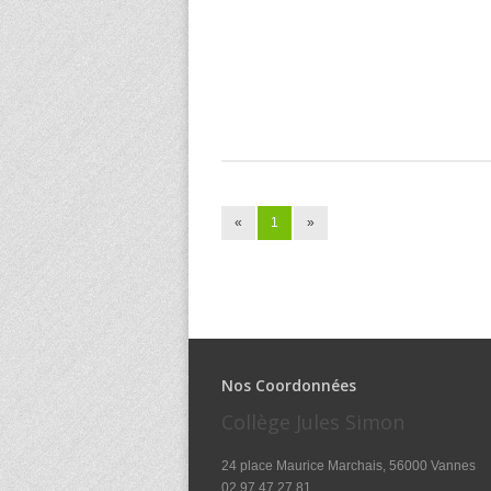
«
1
»
Nos Coordonnées
Collège Jules Simon
24 place Maurice Marchais, 56000 Vannes
02.97.47.27.81