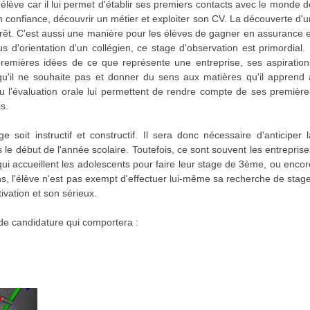
élève car il lui permet d'établir ses premiers contacts avec le monde d
n confiance, découvrir un métier et exploiter son CV. La découverte d'u
érêt. C'est aussi une manière pour les élèves de gagner en assurance e
 d'orientation d'un collégien, ce stage d'observation est primordial. I
premières idées de ce que représente une entreprise, ses aspiration
 qu'il ne souhaite pas et donner du sens aux matières qu'il apprend 
 ou l'évaluation orale lui permettent de rendre compte de ses première
s.
 soit instructif et constructif. Il sera donc nécessaire d'anticiper l
s le début de l'année scolaire. Toutefois, ce sont souvent les entreprise
e qui accueillent les adolescents pour faire leur stage de 3ème, ou encor
s, l'élève n'est pas exempt d'effectuer lui-même sa recherche de stage
ivation et son sérieux.
 de candidature qui comportera :