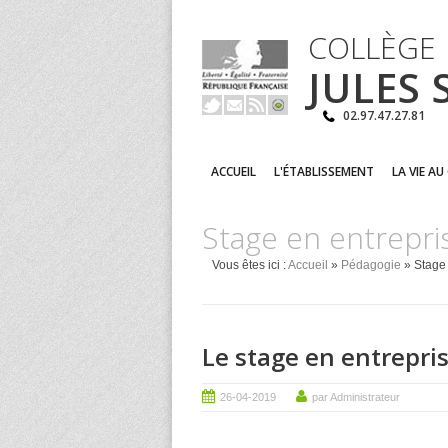
COLLÈGE
JULES
02.97.47.27.81
ACCUEIL
L'ÉTABLISSEMENT
LA VIE AU
Stage en entrepr
Vous êtes ici :
Accueil
»
Pédagogie
» Stage
Le stage en entrepri
26-04-2019
par Administrateur