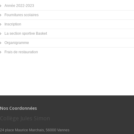
Année 2022-2023
Fournitures scolaires
Inscription
La section sportive Basket
Organigramme
Frais de restauration
Nos Coordonnées
Collège Jules Simon
24 place Maurice Marchais, 56000 Vannes