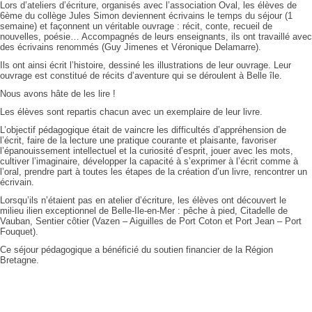
Lors d’ateliers d’écriture, organisés avec l’association Oval, les élèves de
6
ème
du collège Jules Simon deviennent écrivains le temps du séjour (1
semaine) et façonnent un véritable ouvrage : récit, conte, recueil de
nouvelles, poésie… Accompagnés de leurs enseignants,
ils ont travaillé avec
des écrivains renommés (Guy Jimenes et Véronique Delamarre).
Ils ont ainsi écrit l’histoire, dessiné les illustrations de leur ouvrage. Leur
ouvrage est constitué de récits d’aventure qui se déroulent à Belle île.
Nous avons hâte de les lire !
Les élèves sont repartis chacun avec un exemplaire de leur livre.
L’objectif pédagogique était de vaincre les difficultés d’appréhension de
l’écrit, faire de la lecture une pratique courante et plaisante, favoriser
l’épanouissement intellectuel et la curiosité d’esprit, jouer avec les mots,
cultiver l’imaginaire, développer la capacité à s’exprimer à l’écrit comme à
l’oral, prendre part à toutes les étapes de la création d’un livre, rencontrer un
écrivain.
Lorsqu’ils n’étaient pas en atelier d’écriture, les élèves ont découvert le
milieu ilien exceptionnel de Belle-Ile-en-Mer : pêche à pied, Citadelle de
Vauban, Sentier côtier (Vazen – Aiguilles de Port Coton et Port Jean – Port
Fouquet).
Ce séjour pédagogique a bénéficié du soutien financier de la Région
Bretagne.