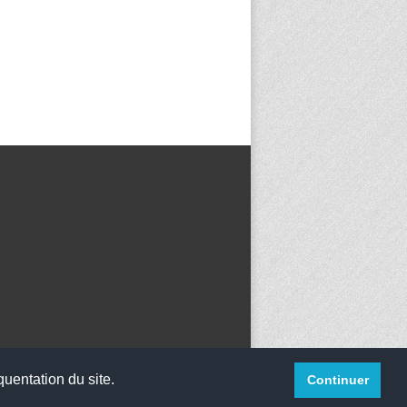
quentation du site.
Continuer