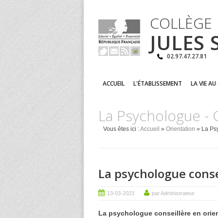
COLLÈGE
JULES
02.97.47.27.81
ACCUEIL
L'ÉTABLISSEMENT
LA VIE AU
La Psychologue - C
Vous êtes ici :
Accueil
»
Orientation
» La Psy
La psychologue conse
13-03-2023
par Administrateur
La psychologue
conseillère en orie