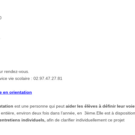
0
0
sur rendez-vous.
ce vie scolaire : 02.97.47.27.81
e en orientation
ntation
est une personne qui peut
aider les élèves à définir leur voie
se entière, environ deux fois dans l’année, en 3ème.Elle est à dispositio
entretiens individuels,
afin de clarifier individuellement ce projet