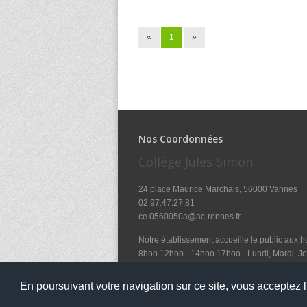
«
1
»
Nos Coordonnées
Collège Jules Simon
24 place Maurice Marchais, 56000 Vannes
02.97.47.27.81
ce.0560050a@ac-rennes.fr
Notre établissement accueille le public aux ho
8hoo 12hoo - 14hoo 17hoo - Lundi, Mardi, Je
et le mercredi de 8hoo à 12hoo
En poursuivant votre navigation sur ce site, vous acceptez l'