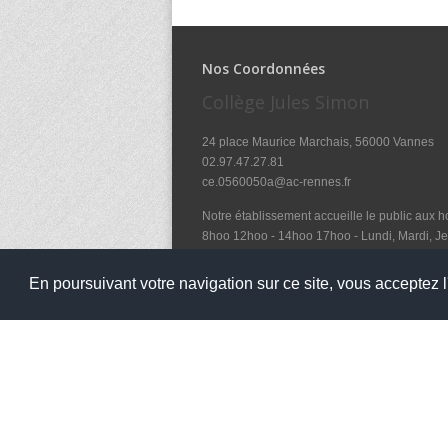
Nos Coordonnées
Collège Jules Simon
24 place Maurice Marchais, 56000 Vannes
02.97.47.27.81
ce.0560050a@ac-rennes.fr
Notre établissement accueille le public aux ho
8hoo 12hoo - 14hoo 17hoo - Lundi, Mardi, Je
et le mercredi de 8hoo à 12hoo
En poursuivant votre navigation sur ce site, vous acceptez l'