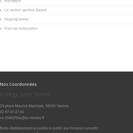
Inscription
La section sportive Basket
Organigramme
Frais de restauration
Nos Coordonnées
Collège Jules Simon
24 place Maurice Marchais, 56000 Vannes
02.97.47.27.81
ce.0560050a@ac-rennes.fr
Notre établissement accueille le public aux horaires suivants :