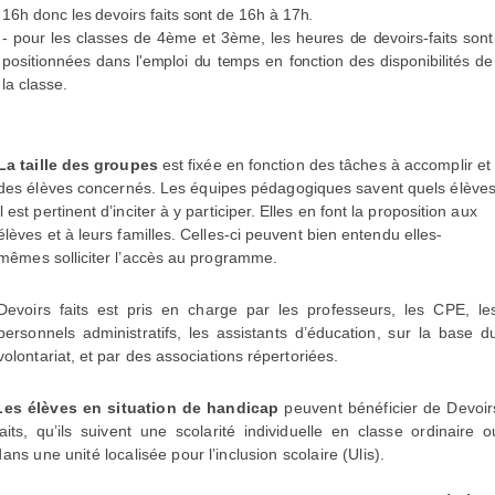
16h donc les devoirs faits sont de 16h à 17h.
- pour les classes de 4ème et 3ème, les heures de devoirs-faits sont
positionnées dans l'emploi du temps en fonction des disponibilités de
la classe.
La taille des groupes
est fixée en fonction des tâches à accomplir et
des élèves concernés.
Les équipes pédagogiques savent quels élève
il est pertinent d’inciter à y participer. Elles
en font la proposition aux
élèves et à leurs familles. Celles-ci peuvent bien entendu elles-
mêmes solliciter l’accès au programme.
Devoirs faits
est pris en charge par les professeurs, les CPE, le
personnels administratifs, les assistants d’éducation, sur la base d
volontariat, et par des associations répertoriées.
Les élèves en situation de handicap
peuvent bénéficier de
Devoir
aits
, qu’ils suivent une
scolarité individuelle en classe ordinaire o
dans une unité localisée pour l’inclusion scolaire (Ulis).