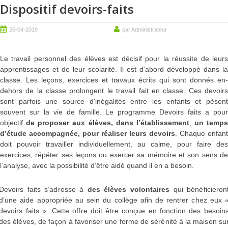
Dispositif devoirs-faits
26-04-2019
par Administrateur
Le travail personnel des élèves est décisif pour la réussite de leurs
apprentissages et de leur scolarité. Il est d’abord développé dans la
classe. Les leçons, exercices et travaux écrits qui sont donnés en-
dehors de la classe prolongent le travail fait en classe. Ces devoirs
sont parfois une source d'inégalités entre les enfants et pèsent
souvent sur la vie de famille. Le programme Devoirs faits a pour
objectif
de proposer aux élèves, dans l’établissement
,
un temps
d’étude accompagnée, pour réaliser leurs devoirs
. Chaque enfant
doit pouvoir travailler individuellement, au calme, pour faire des
exercices, répéter ses leçons ou exercer sa mémoire et son sens de
l’analyse, avec la possibilité d’être aidé quand il en a besoin.
Devoirs faits s’adresse à
des élèves volontaires
qui bénéficieron
d’une aide appropriée au sein du collège afin de rentrer chez eux 
devoirs faits ». Cette offre doit être conçue en fonction des besoin
des élèves, de façon à favoriser une forme de sérénité à la maison su