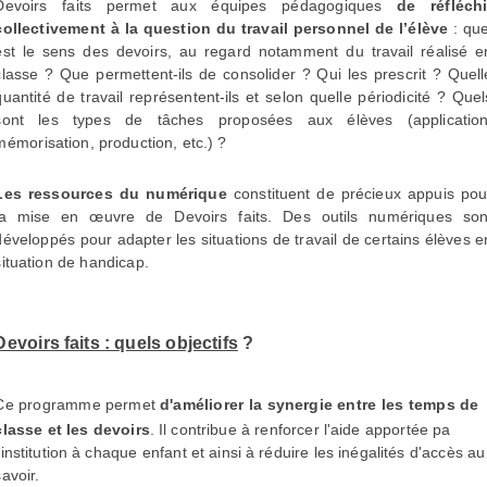
Devoirs faits permet aux équipes pédagogiques
de réfléchi
collectivement à la question du travail personnel de l’élève
: que
est le sens des devoirs, au regard notamment du travail réalisé e
classe ? Que permettent-ils de consolider ? Qui les prescrit ? Quell
quantité de travail représentent-ils et selon quelle périodicité ? Quel
sont les types de tâches proposées aux élèves (application
mémorisation, production, etc.) ?
Les ressources du numérique
constituent de précieux appuis pou
la mise en œuvre de
Devoirs faits
. Des outils numériques son
développés pour adapter les situations de travail de certains élèves e
situation de handicap.
Devoirs faits : quels objectifs
?
Ce programme permet
d'améliorer
la synergie entre
les temps de
classe et les devoirs
. Il contribue à renforcer l'aide apportée pa
l'institution à chaque enfant et ainsi à réduire les inégalités d'accès au
savoir.